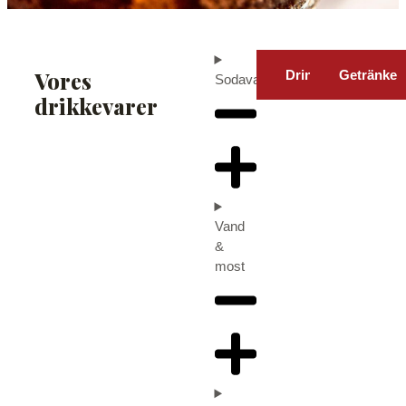
Vores
Drinks
Getränke
Sodavand
drikkevarer
Vand
&
most