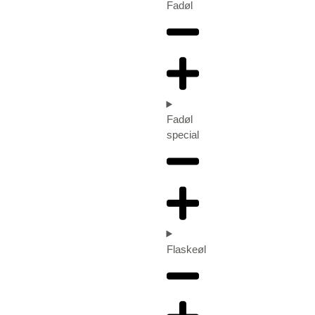
Fadøl
Fadøl
special
Flaskeøl