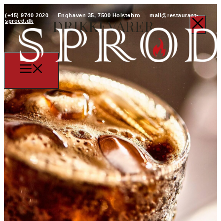
(+45) 9740 2020
Enghaven 35, 7500 Holstebro
mail@restaurant-
DRIKKEVARER
sproed.dk